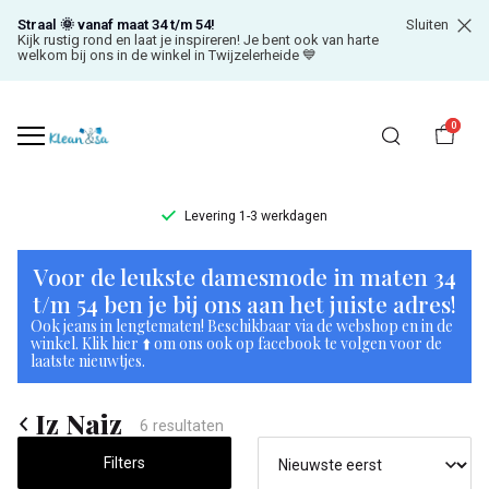
Straal 🌞 vanaf maat 34 t/m 54!
Sluiten
Kijk rustig rond en laat je inspireren! Je bent ook van harte
welkom bij ons in de winkel in Twijzelerheide 💙
0
Levering 1-3 werkdagen
Iz
Voor de leukste damesmode in maten 34
Naiz
t/m 54 ben je bij ons aan het juiste adres!
Ook jeans in lengtematen! Beschikbaar via de webshop en in de
-
winkel. Klik hier ⬆️ om ons ook op facebook te volgen voor de
laatste nieuwtjes.
Klean
Iz Naiz
&
6 resultaten
Filters