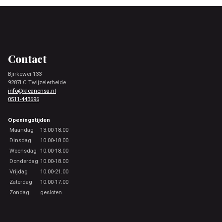
Footer
Contact
Bjirkewei 133
9287LC Twijzelerheide
info@kleanensa.nl
0511-443696
Openingstijden
Maandag
13.00-18.00
Dinsdag
10.00-18.00
Woensdag
10.00-18.00
Donderdag
10.00-18.00
Vrijdag
10.00-21.00
Zaterdag
10.00-17.00
Zondag
gesloten