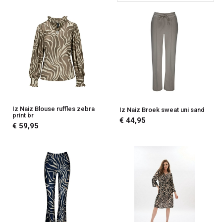
Sa
Iz Naiz Blouse ruffles zebra
Iz Naiz Broek sweat uni sand
print br
€ 44,95
€ 59,95