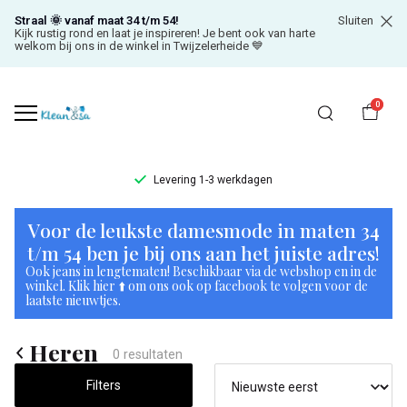
Straal 🌞 vanaf maat 34 t/m 54!
Sluiten
Kijk rustig rond en laat je inspireren! Je bent ook van harte
welkom bij ons in de winkel in Twijzelerheide 💙
0
Levering 1-3 werkdagen
Heren
Voor de leukste damesmode in maten 34
-
t/m 54 ben je bij ons aan het juiste adres!
Ook jeans in lengtematen! Beschikbaar via de webshop en in de
Klean
winkel. Klik hier ⬆️ om ons ook op facebook te volgen voor de
laatste nieuwtjes.
&
Heren
Sa
0 resultaten
Filters