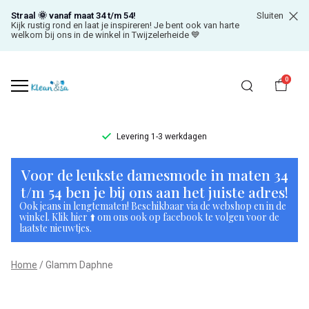
Straal 🌞 vanaf maat 34 t/m 54!
Sluiten
Kijk rustig rond en laat je inspireren! Je bent ook van harte
welkom bij ons in de winkel in Twijzelerheide 💙
0
Levering 1-3 werkdagen
Glamm
Voor de leukste damesmode in maten 34
Daphne
t/m 54 ben je bij ons aan het juiste adres!
Ook jeans in lengtematen! Beschikbaar via de webshop en in de
-
winkel. Klik hier ⬆️ om ons ook op facebook te volgen voor de
laatste nieuwtjes.
Klean
Home
Glamm Daphne
&