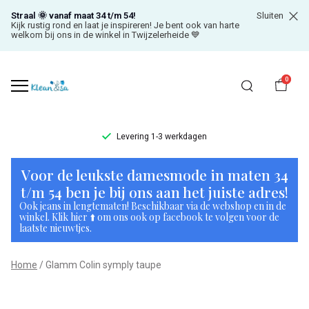
Straal 🌞 vanaf maat 34 t/m 54!
Sluiten
Kijk rustig rond en laat je inspireren! Je bent ook van harte
welkom bij ons in de winkel in Twijzelerheide 💙
0
Levering 1-3 werkdagen
Glamm
Voor de leukste damesmode in maten 34
Colin
t/m 54 ben je bij ons aan het juiste adres!
Ook jeans in lengtematen! Beschikbaar via de webshop en in de
symply
winkel. Klik hier ⬆️ om ons ook op facebook te volgen voor de
laatste nieuwtjes.
taupe
Home
Glamm Colin symply taupe
-