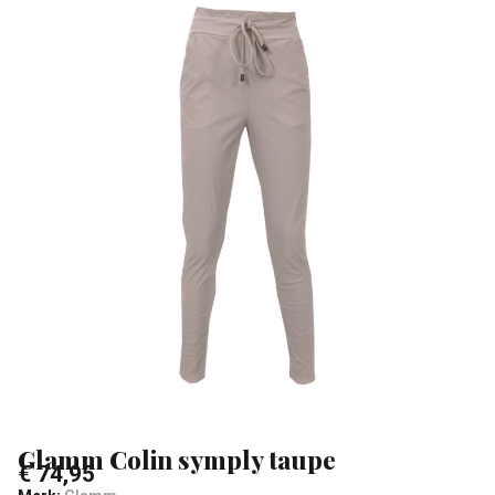
Klean
&
Sa
Glamm Colin symply taupe
€ 74,95