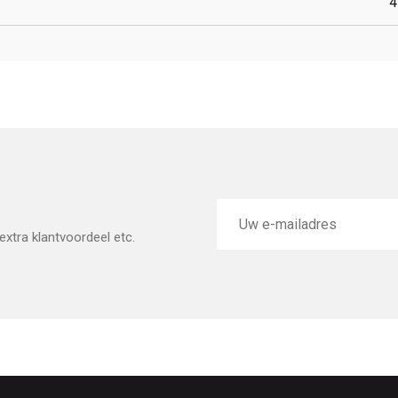
4
E-
mailadres
xtra klantvoordeel etc.