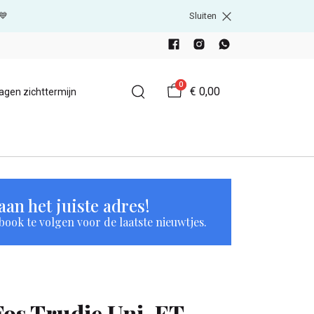
💙
Sluiten
0
€ 0,00
agen zichttermijn
an het juiste adres!
book te volgen voor de laatste nieuwtjes.
Fos Trudie Uni-ET