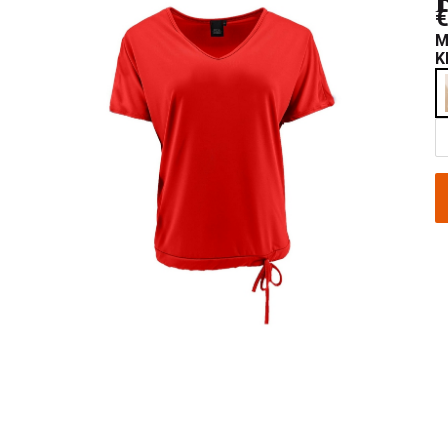
€
M
K