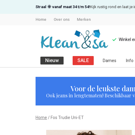
Straal 🌞 vanaf maat 34 t/m 54!
Kijk rustig rond en laat j
Home
Over ons
Merken
Winkel 
Nieuw
SALE
Dames
Info
Fos
Trudie
Voor de leukste dam
Ook jeans in lengtematen! Beschikbaar vi
Uni-
ET
Home
Fos Trudie Uni-ET
-