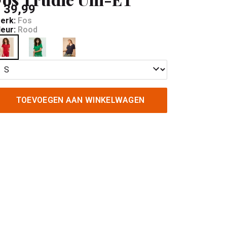
 39,99
erk:
Fos
leur:
Rood
TOEVOEGEN AAN WINKELWAGEN