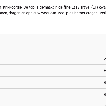
strikkoordje. De top is gemaakt in de fijne Easy Travel (ET) kwalit
ssen, drogen en opnieuw weer aan. Veel plezier met dragen! Verk
6
F
R
R