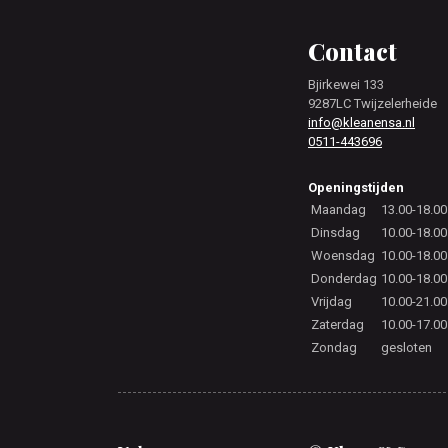
Footer
Contact
Bjirkewei 133
9287LC Twijzelerheide
info@kleanensa.nl
0511-443696
Openingstijden
Maandag
13.00-18.00
Dinsdag
10.00-18.00
Woensdag
10.00-18.00
Donderdag
10.00-18.00
Vrijdag
10.00-21.00
Zaterdag
10.00-17.00
Zondag
gesloten