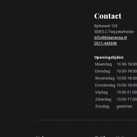
Footer
Contact
Bjirkewei 133
9287LC Twijzelerheide
info@kleanensa.nl
0511-443696
Openingstijden
Maandag
13.00-18.00
Dinsdag
10.00-18.00
Woensdag
10.00-18.00
Donderdag
10.00-18.00
Vrijdag
10.00-21.00
Zaterdag
10.00-17.00
Zondag
gesloten