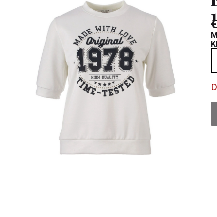
€
M
K
D