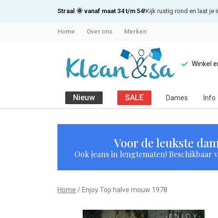
Straal 🌞 vanaf maat 34 t/m 54!
Kijk rustig rond en laat j
Home
Over ons
Merken
Winkel 
Nieuw
SALE
Dames
Info
Enjoy
Top
Voor de leukste dam
Ook jeans in lengtematen! Beschikbaar vi
halve
mouw
Home
Enjoy Top halve mouw 1978
1978