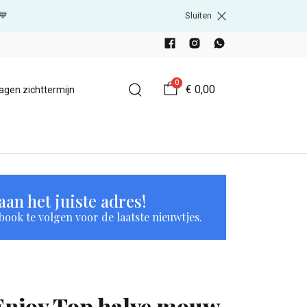
💙
Sluiten
0
€ 0,00
agen zichttermijn
an het juiste adres!
book te volgen voor de laatste nieuwtjes.
Enjoy Top halve mouw