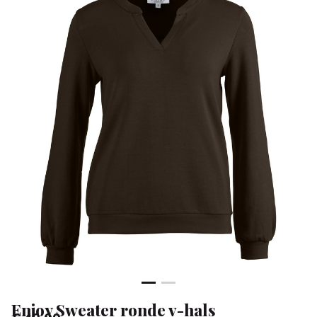
-
Klean
&
Sa
Enjoy Sweater ronde v-hals