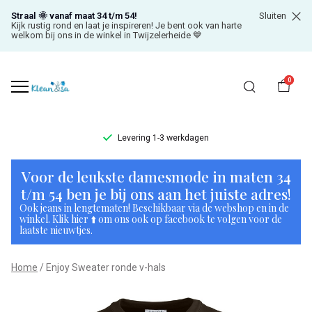
Straal 🌞 vanaf maat 34 t/m 54!
Sluiten
Kijk rustig rond en laat je inspireren! Je bent ook van harte
welkom bij ons in de winkel in Twijzelerheide 💙
0
Levering 1-3 werkdagen
Enjoy
Voor de leukste damesmode in maten 34
Sweater
t/m 54 ben je bij ons aan het juiste adres!
Ook jeans in lengtematen! Beschikbaar via de webshop en in de
ronde
winkel. Klik hier ⬆️ om ons ook op facebook te volgen voor de
laatste nieuwtjes.
v-
Home
Enjoy Sweater ronde v-hals
hals