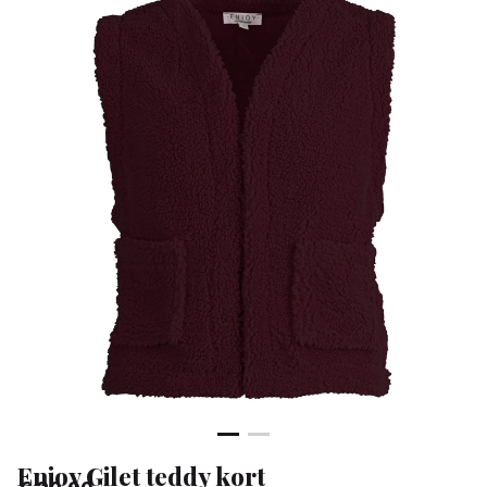
Klean
&
Sa
Enjoy Gilet teddy kort