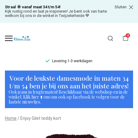
Straal 🌞 vanaf maat 34 t/m 54!
Sluiten
Kijk rustig rond en laat je inspireren! Je bent ook van harte
welkom bij ons in de winkel in Twijzelerheide 💙
0
Levering 1-3 werkdagen
Enjoy
Voor de leukste damesmode in maten 34
Gilet
t/m 54 ben je bij ons aan het juiste adres!
Ook jeans in lengtematen! Beschikbaar via de webshop en in de
teddy
winkel. Klik hier ⬆️ om ons ook op facebook te volgen voor de
laatste nieuwtjes.
kort
Home
Enjoy Gilet teddy kort
-