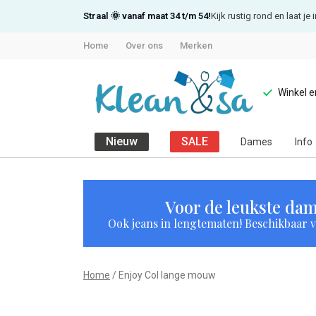
Straal 🌞 vanaf maat 34 t/m 54!
Kijk rustig rond en laat j
Home
Over ons
Merken
Winkel 
Nieuw
SALE
Dames
Info
Enjoy
Col
Voor de leukste dam
Ook jeans in lengtematen! Beschikbaar vi
lange
mouw
Home
Enjoy Col lange mouw
-