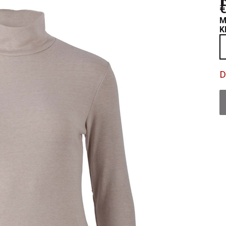
€
M
K
D