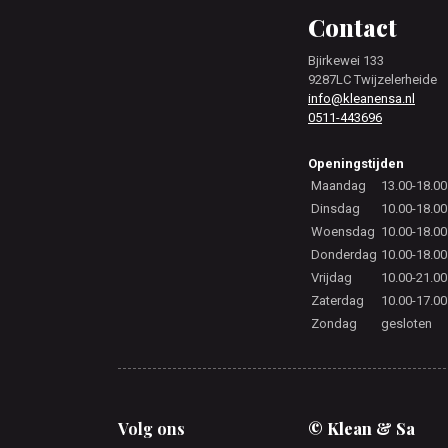
Footer
Contact
Bjirkewei 133
9287LC Twijzelerheide
info@kleanensa.nl
0511-443696
Openingstijden
Maandag
13.00-18.00
Dinsdag
10.00-18.00
Woensdag
10.00-18.00
Donderdag
10.00-18.00
Vrijdag
10.00-21.00
Zaterdag
10.00-17.00
Zondag
gesloten
Volg ons
© Klean & Sa