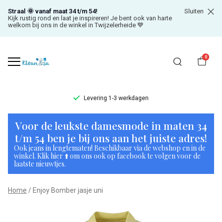
Straal 🌞 vanaf maat 34 t/m 54!
Sluiten
Kijk rustig rond en laat je inspireren! Je bent ook van harte
welkom bij ons in de winkel in Twijzelerheide 💙
0
Levering 1-3 werkdagen
Enjoy
Voor de leukste damesmode in maten 34
Bomber
t/m 54 ben je bij ons aan het juiste adres!
Ook jeans in lengtematen! Beschikbaar via de webshop en in de
jasje
winkel. Klik hier ⬆️ om ons ook op facebook te volgen voor de
laatste nieuwtjes.
uni
Home
Enjoy Bomber jasje uni
-