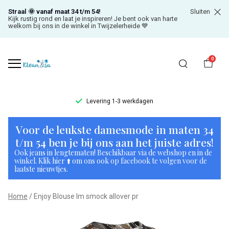
Straal 🌞 vanaf maat 34 t/m 54!
Sluiten
Kijk rustig rond en laat je inspireren! Je bent ook van harte
welkom bij ons in de winkel in Twijzelerheide 💙
0
Levering 1-3 werkdagen
Enjoy
Voor de leukste damesmode in maten 34
Blouse
t/m 54 ben je bij ons aan het juiste adres!
Ook jeans in lengtematen! Beschikbaar via de webshop en in de
lm
winkel. Klik hier ⬆️ om ons ook op facebook te volgen voor de
laatste nieuwtjes.
smock
Home
Enjoy Blouse lm smock allover pr
allover