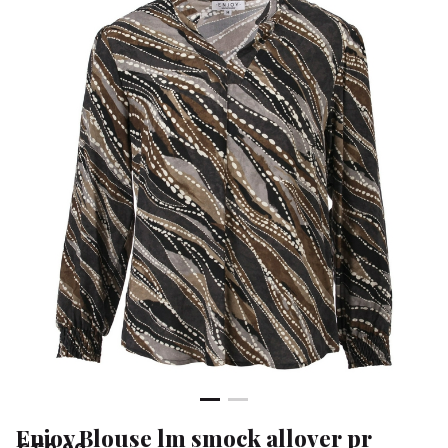
pr
-
Klean
&
Sa
Enjoy Blouse lm smock allover pr