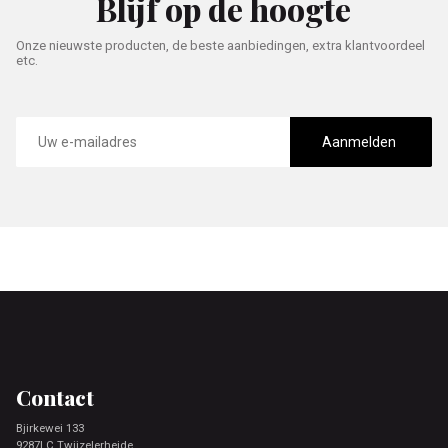
Blijf op de hoogte
Onze nieuwste producten, de beste aanbiedingen, extra klantvoordeel
etc.
E-
mailadres
Aanmelden
Footer
Contact
Bjirkewei 133
9287LC Twijzelerheide