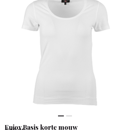
Klean
&
Sa
Enjoy Basis korte mouw