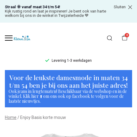
Straal 🌞 vanaf maat 34 t/m 54!
Sluiten
Kijk rustig rond en laat je inspireren! Je bent ook van harte
welkom bij ons in de winkel in Twijzelerheide 💙
0
Levering 1-3 werkdagen
Enjoy
Voor de leukste damesmode in maten 34
Basis
t/m 54 ben je bij ons aan het juiste adres!
Ook jeans in lengtematen! Beschikbaar via de webshop en in de
korte
winkel. Klik hier ⬆️ om ons ook op facebook te volgen voor de
laatste nieuwtjes.
mouw
Home
Enjoy Basis korte mouw
-