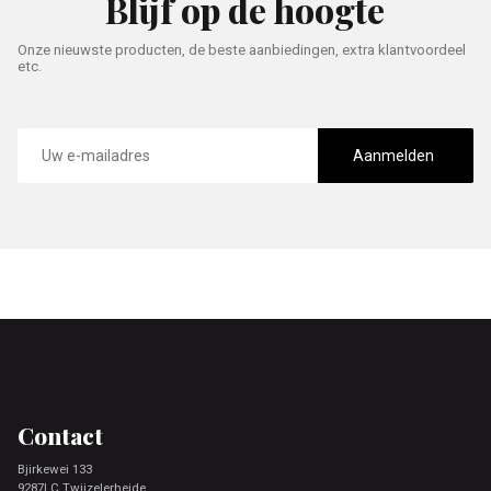
Blijf op de hoogte
Onze nieuwste producten, de beste aanbiedingen, extra klantvoordeel
etc.
E-
mailadres
Aanmelden
Footer
Contact
Bjirkewei 133
9287LC Twijzelerheide