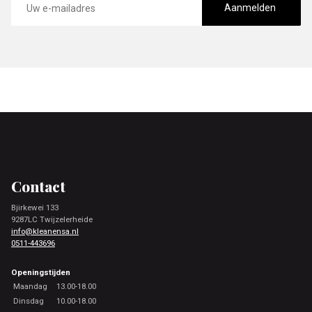
mailadres
Aanmelden
Footer
Contact
Bjirkewei 133
9287LC Twijzelerheide
info@kleanensa.nl
0511-443696
Openingstijden
Maandag
13.00-18.00
Dinsdag
10.00-18.00