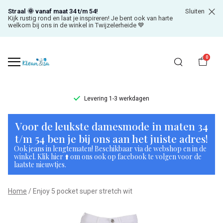
Straal 🌞 vanaf maat 34 t/m 54!
Sluiten
Kijk rustig rond en laat je inspireren! Je bent ook van harte
welkom bij ons in de winkel in Twijzelerheide 💙
0
Levering 1-3 werkdagen
Enjoy
Voor de leukste damesmode in maten 34
5
t/m 54 ben je bij ons aan het juiste adres!
Ook jeans in lengtematen! Beschikbaar via de webshop en in de
pocket
winkel. Klik hier ⬆️ om ons ook op facebook te volgen voor de
laatste nieuwtjes.
super
Home
Enjoy 5 pocket super stretch wit
stretch