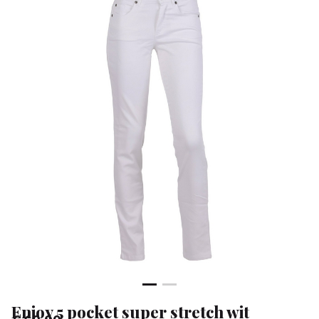
wit
-
Klean
&
Sa
Enjoy 5 pocket super stretch wit