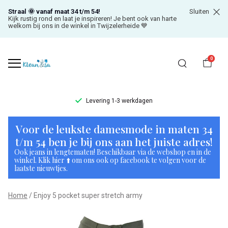
Straal 🌞 vanaf maat 34 t/m 54!
Sluiten
Kijk rustig rond en laat je inspireren! Je bent ook van harte
welkom bij ons in de winkel in Twijzelerheide 💙
0
Levering 1-3 werkdagen
Enjoy
Voor de leukste damesmode in maten 34
5
t/m 54 ben je bij ons aan het juiste adres!
Ook jeans in lengtematen! Beschikbaar via de webshop en in de
pocket
winkel. Klik hier ⬆️ om ons ook op facebook te volgen voor de
laatste nieuwtjes.
super
Home
Enjoy 5 pocket super stretch army
stretch