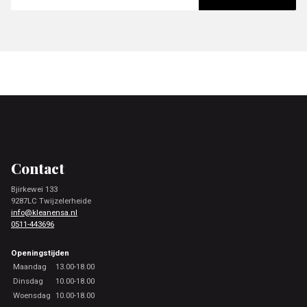
Footer
Contact
Bjirkewei 133
9287LC Twijzelerheide
info@kleanensa.nl
0511-443696
Openingstijden
Maandag
13.00-18.00
Dinsdag
10.00-18.00
Woensdag
10.00-18.00