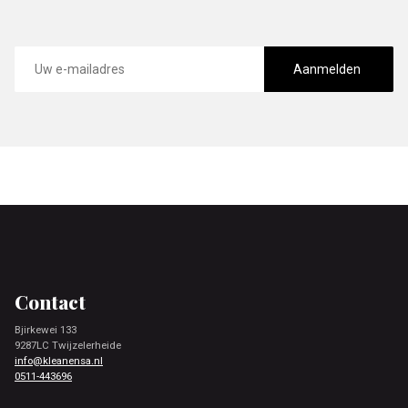
E-
mailadres
Aanmelden
Footer
Contact
Bjirkewei 133
9287LC Twijzelerheide
info@kleanensa.nl
0511-443696