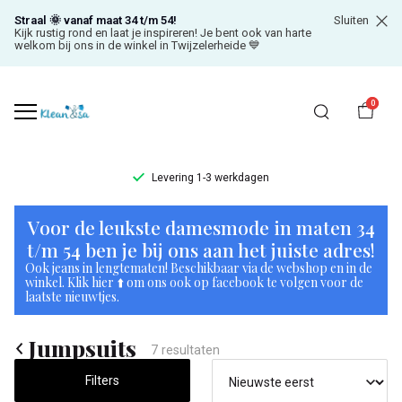
Straal 🌞 vanaf maat 34 t/m 54!
Sluiten
Kijk rustig rond en laat je inspireren! Je bent ook van harte
welkom bij ons in de winkel in Twijzelerheide 💙
0
Levering 1-3 werkdagen
Jumpsuits
Voor de leukste damesmode in maten 34
-
t/m 54 ben je bij ons aan het juiste adres!
Ook jeans in lengtematen! Beschikbaar via de webshop en in de
Klean
winkel. Klik hier ⬆️ om ons ook op facebook te volgen voor de
laatste nieuwtjes.
&
Jumpsuits
Sa
7 resultaten
Filters