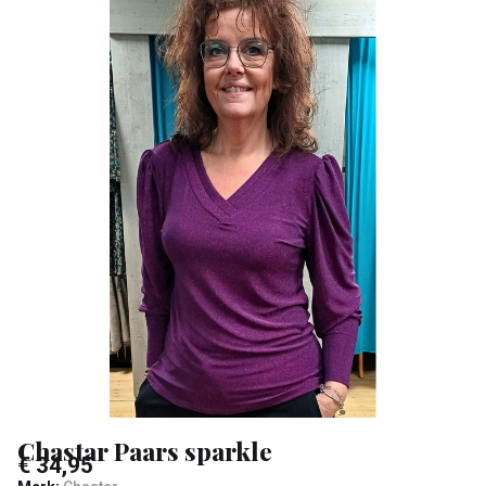
&
Sa
Chastar Paars sparkle
€ 34,95