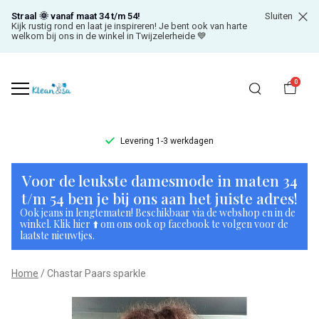
Straal 🌞 vanaf maat 34 t/m 54!
Sluiten
Kijk rustig rond en laat je inspireren! Je bent ook van harte
welkom bij ons in de winkel in Twijzelerheide 💙
0
Levering 1-3 werkdagen
Chastar
Voor de leukste damesmode in maten 34
Paars
t/m 54 ben je bij ons aan het juiste adres!
Ook jeans in lengtematen! Beschikbaar via de webshop en in de
sparkle
winkel. Klik hier ⬆️ om ons ook op facebook te volgen voor de
laatste nieuwtjes.
-
Home
Chastar Paars sparkle
Klean