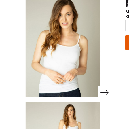
€
M
K