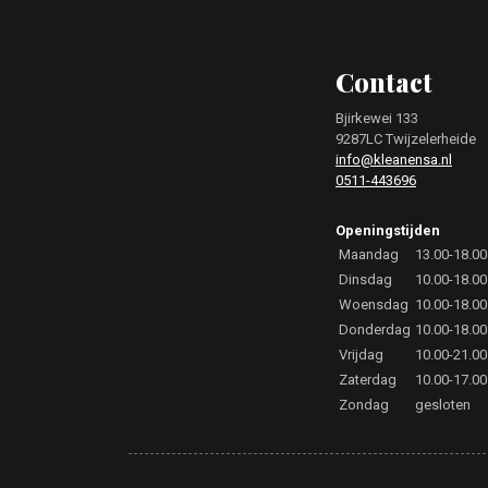
Footer
Contact
Bjirkewei 133
9287LC Twijzelerheide
info@kleanensa.nl
0511-443696
Openingstijden
Maandag
13.00-18.00
Dinsdag
10.00-18.00
Woensdag
10.00-18.00
Donderdag
10.00-18.00
Vrijdag
10.00-21.00
Zaterdag
10.00-17.00
Zondag
gesloten