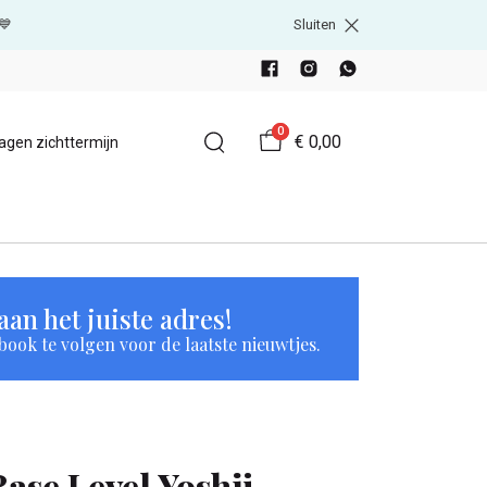
💙
Sluiten
0
€ 0,00
agen zichttermijn
an het juiste adres!
book te volgen voor de laatste nieuwtjes.
Base Level Yoshji