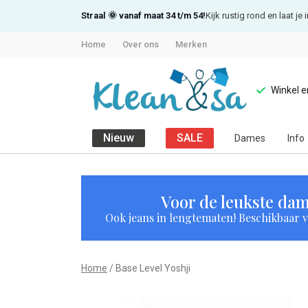
Straal 🌞 vanaf maat 34 t/m 54!
Kijk rustig rond en laat j
Home
Over ons
Merken
Winkel 
Nieuw
SALE
Dames
Info
Base
Level
Voor de leukste dam
Ook jeans in lengtematen! Beschikbaar vi
Yoshji
-
Home
Base Level Yoshji
Klean