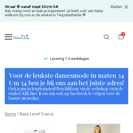
Straal 🌞 vanaf maat 34 t/m 54!
Sluiten
Kijk rustig rond en laat je inspireren! Je bent ook van harte
welkom bij ons in de winkel in Twijzelerheide 💙
0
Levering 1-3 werkdagen
Base
Voor de leukste damesmode in maten 34
Level
t/m 54 ben je bij ons aan het juiste adres!
Ook jeans in lengtematen! Beschikbaar via de webshop en in de
Ycarus
winkel. Klik hier ⬆️ om ons ook op facebook te volgen voor de
laatste nieuwtjes.
-
Home
Base Level Ycarus
Klean