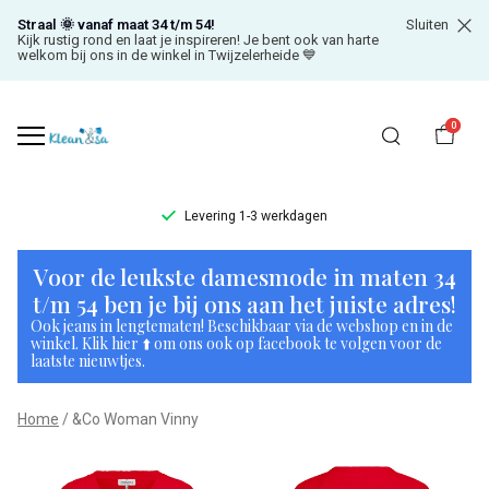
Straal 🌞 vanaf maat 34 t/m 54!
Sluiten
Kijk rustig rond en laat je inspireren! Je bent ook van harte
welkom bij ons in de winkel in Twijzelerheide 💙
0
Levering 1-3 werkdagen
&Co
Voor de leukste damesmode in maten 34
Woman
t/m 54 ben je bij ons aan het juiste adres!
Ook jeans in lengtematen! Beschikbaar via de webshop en in de
Vinny
winkel. Klik hier ⬆️ om ons ook op facebook te volgen voor de
laatste nieuwtjes.
-
Home
&Co Woman Vinny
Klean