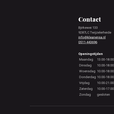
Footer
Contact
Bjirkewei 133
9287LC Twijzelerheide
info@kleanensa.nl
0511-443696
Openingstijden
Maandag
13.00-18.00
Dinsdag
10.00-18.00
Woensdag
10.00-18.00
Donderdag
10.00-18.00
Vrijdag
10.00-21.00
Zaterdag
10.00-17.00
Zondag
gesloten