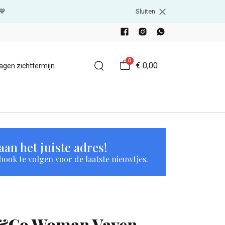
💙
Sluiten
0
€ 0,00
agen zichttermijn
an het juiste adres!
book te volgen voor de laatste nieuwtjes.
&Co Woman Vayen