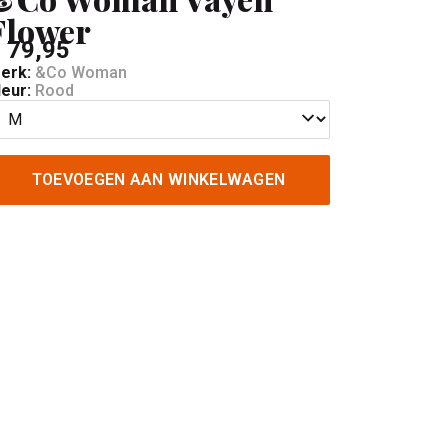
Flower
 79,95
erk:
&Co Woman
leur:
Rood
TOEVOEGEN AAN WINKELWAGEN