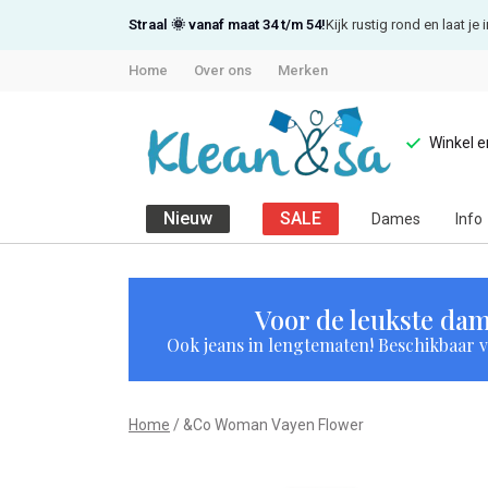
Straal 🌞 vanaf maat 34 t/m 54!
Kijk rustig rond en laat j
Home
Over ons
Merken
Winkel 
Nieuw
SALE
Dames
Info
&Co
Woman
Voor de leukste dam
Ook jeans in lengtematen! Beschikbaar vi
Vayen
Flower
Home
&Co Woman Vayen Flower
-