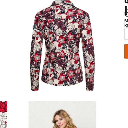
€
M
K