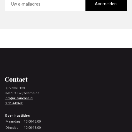
mailadres
Aanmelden
Footer
Contact
Bjirkewei 133
9287LC Twijzelerheide
info@kleanensa.nl
0511-443696
Openingstijden
Maandag
13.00-18.00
Dinsdag
10.00-18.00