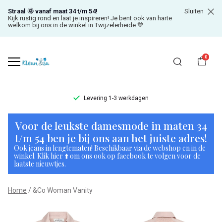
Straal 🌞 vanaf maat 34 t/m 54!
Sluiten
Kijk rustig rond en laat je inspireren! Je bent ook van harte
welkom bij ons in de winkel in Twijzelerheide 💙
0
Levering 1-3 werkdagen
&Co
Voor de leukste damesmode in maten 34
Woman
t/m 54 ben je bij ons aan het juiste adres!
Ook jeans in lengtematen! Beschikbaar via de webshop en in de
Vanity
winkel. Klik hier ⬆️ om ons ook op facebook te volgen voor de
laatste nieuwtjes.
-
Home
&Co Woman Vanity
Klean