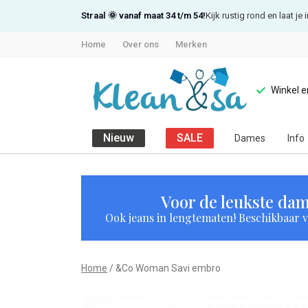
Straal 🌞 vanaf maat 34 t/m 54!
Kijk rustig rond en laat j
Home
Over ons
Merken
Winkel 
Nieuw
SALE
Dames
Info
&Co
Woman
Voor de leukste dam
Ook jeans in lengtematen! Beschikbaar vi
Savi
embro
Home
&Co Woman Savi embro
-