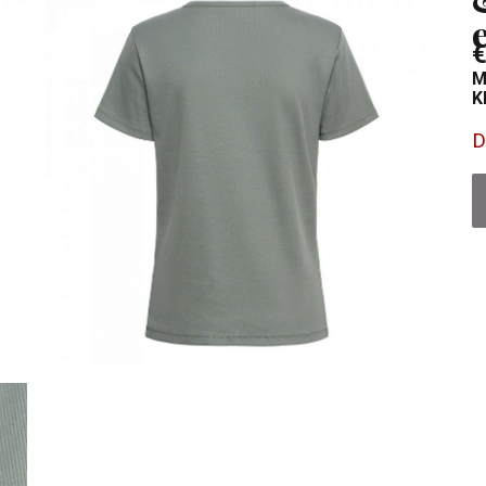
€
M
K
D