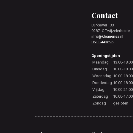
Footer
Contact
Bjirkewei 133
9287LC Twijzelerheide
info@kleanensa.nl
0511-443696
Openingstijden
Maandag
13.00-18.00
Dinsdag
10.00-18.00
Woensdag
10.00-18.00
Donderdag
10.00-18.00
Vrijdag
10.00-21.00
Zaterdag
10.00-17.00
Zondag
gesloten