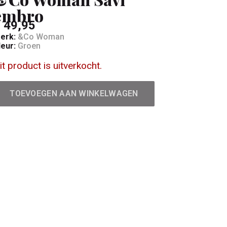
embro
 49,95
erk:
&Co Woman
leur:
Groen
it product is uitverkocht.
TOEVOEGEN AAN WINKELWAGEN