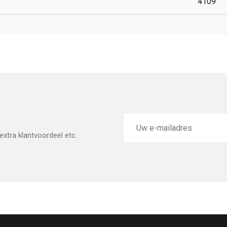
4109
E-
mailadres
xtra klantvoordeel etc.