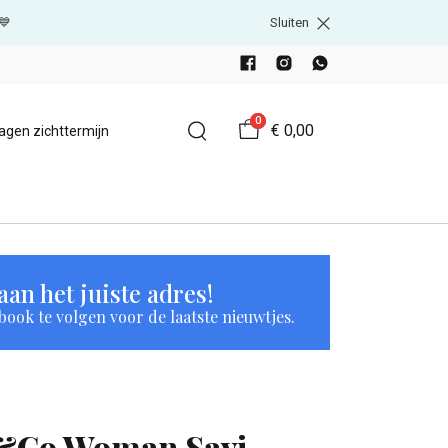
💙
Sluiten
0
€ 0,00
agen zichttermijn
an het juiste adres!
book te volgen voor de laatste nieuwtjes.
&Co Woman Savi