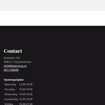
Footer
Contact
Bjirkewei 133
9287LC Twijzelerheide
info@kleanensa.nl
0511-443696
Openingstijden
Maandag
13.00-18.00
Dinsdag
10.00-18.00
Woensdag
10.00-18.00
Donderdag
10.00-18.00
Vrijdag
10.00-21.00