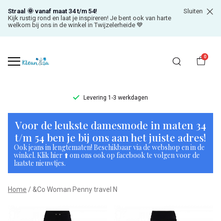
Straal 🌞 vanaf maat 34 t/m 54!
Sluiten
Kijk rustig rond en laat je inspireren! Je bent ook van harte
welkom bij ons in de winkel in Twijzelerheide 💙
0
Levering 1-3 werkdagen
&Co
Voor de leukste damesmode in maten 34
Woman
t/m 54 ben je bij ons aan het juiste adres!
Ook jeans in lengtematen! Beschikbaar via de webshop en in de
Penny
winkel. Klik hier ⬆️ om ons ook op facebook te volgen voor de
laatste nieuwtjes.
travel
Home
&Co Woman Penny travel N
N