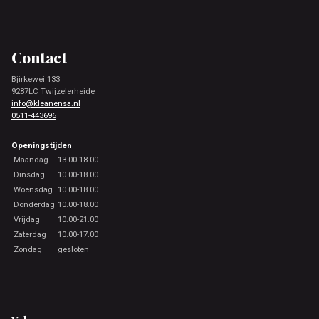
Footer
Contact
Bjirkewei 133
9287LC Twijzelerheide
info@kleanensa.nl
0511-443696
Openingstijden
Maandag
13.00-18.00
Dinsdag
10.00-18.00
Woensdag
10.00-18.00
Donderdag
10.00-18.00
Vrijdag
10.00-21.00
Zaterdag
10.00-17.00
Zondag
gesloten