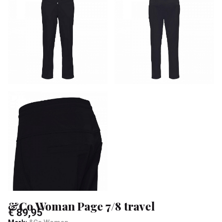
-
Klean
&
Sa
&Co Woman Page 7/8 travel
€ 89,95