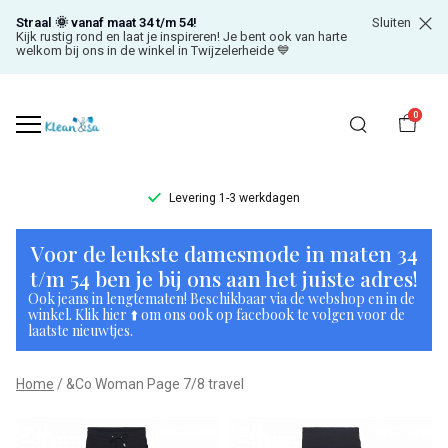
Straal 🌞 vanaf maat 34 t/m 54!
Sluiten
Kijk rustig rond en laat je inspireren! Je bent ook van harte
welkom bij ons in de winkel in Twijzelerheide 💙
0
Levering 1-3 werkdagen
&Co
Voor de leukste damesmode in maten 34
Woman
t/m 54 ben je bij ons aan het juiste adres!
Ook jeans in lengtematen! Beschikbaar via de webshop en in de
Page
winkel. Klik hier ⬆️ om ons ook op facebook te volgen voor de
laatste nieuwtjes.
7/8
Home
&Co Woman Page 7/8 travel
travel