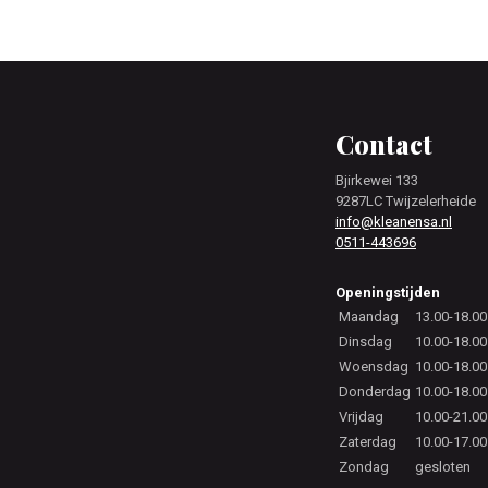
Footer
Contact
Bjirkewei 133
9287LC Twijzelerheide
info@kleanensa.nl
0511-443696
Openingstijden
Maandag
13.00-18.00
Dinsdag
10.00-18.00
Woensdag
10.00-18.00
Donderdag
10.00-18.00
Vrijdag
10.00-21.00
Zaterdag
10.00-17.00
Zondag
gesloten