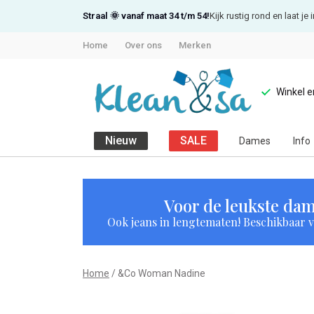
Straal 🌞 vanaf maat 34 t/m 54!
Kijk rustig rond en laat j
Home
Over ons
Merken
Winkel 
Nieuw
SALE
Dames
Info
&Co
Woman
Voor de leukste dam
Ook jeans in lengtematen! Beschikbaar vi
Nadine
-
Home
&Co Woman Nadine
Klean