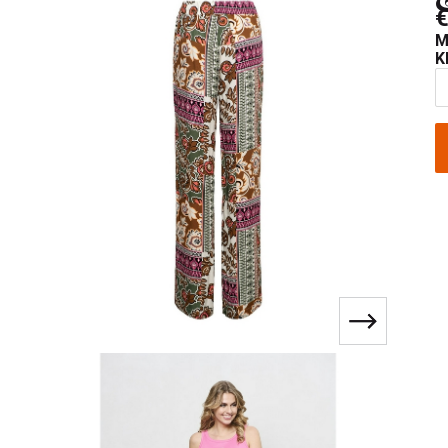
€
M
K