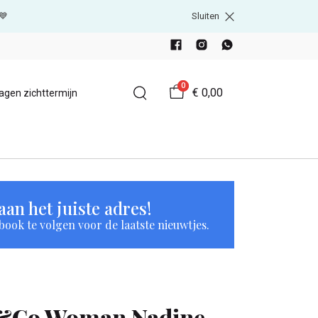
💙
Sluiten
0
€ 0,00
agen zichttermijn
an het juiste adres!
book te volgen voor de laatste nieuwtjes.
&Co Woman Nadine