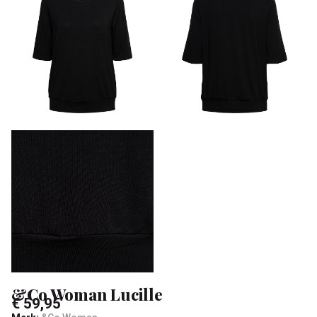
&
Sa
&Co Woman Lucille
€ 59,95