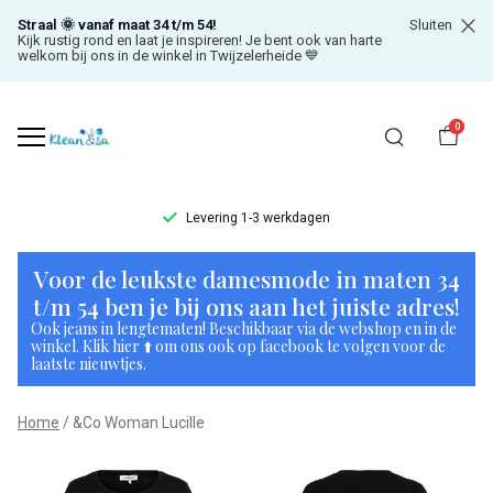
Straal 🌞 vanaf maat 34 t/m 54!
Sluiten
Kijk rustig rond en laat je inspireren! Je bent ook van harte
welkom bij ons in de winkel in Twijzelerheide 💙
0
Levering 1-3 werkdagen
&Co
Voor de leukste damesmode in maten 34
Woman
t/m 54 ben je bij ons aan het juiste adres!
Ook jeans in lengtematen! Beschikbaar via de webshop en in de
Lucille
winkel. Klik hier ⬆️ om ons ook op facebook te volgen voor de
laatste nieuwtjes.
-
Home
&Co Woman Lucille
Klean