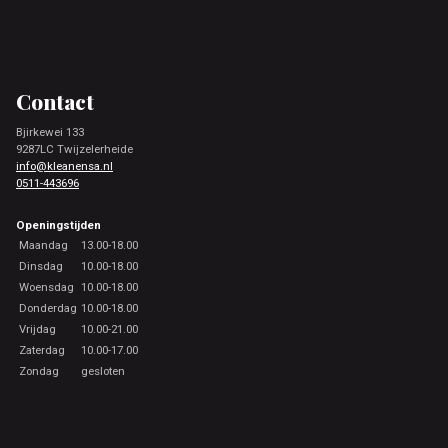
Footer
Contact
Bjirkewei 133
9287LC Twijzelerheide
info@kleanensa.nl
0511-443696
Openingstijden
Maandag
13.00-18.00
Dinsdag
10.00-18.00
Woensdag
10.00-18.00
Donderdag
10.00-18.00
Vrijdag
10.00-21.00
Zaterdag
10.00-17.00
Zondag
gesloten