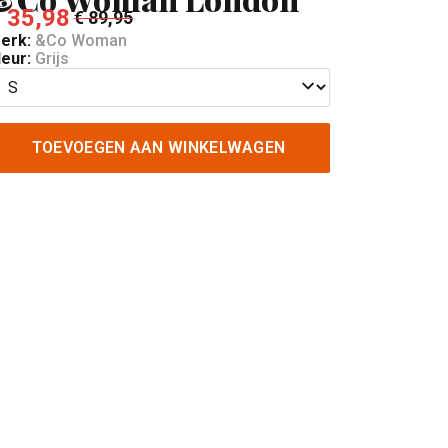
 35,98
€ 89,95
erk:
&Co Woman
leur:
Grijs
TOEVOEGEN AAN WINKELWAGEN