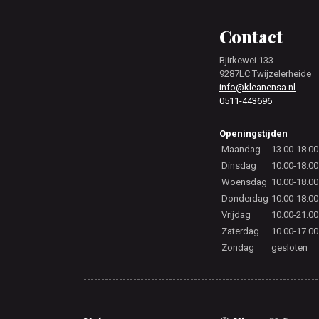
Footer
Contact
Bjirkewei 133
9287LC Twijzelerheide
info@kleanensa.nl
0511-443696
Openingstijden
Maandag
13.00-18.00
Dinsdag
10.00-18.00
Woensdag
10.00-18.00
Donderdag
10.00-18.00
Vrijdag
10.00-21.00
Zaterdag
10.00-17.00
Zondag
gesloten