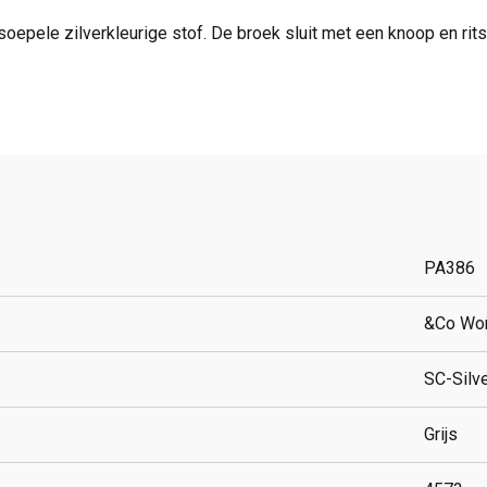
epele zilverkleurige stof. De broek sluit met een knoop en rits 
PA386
&Co Wo
SC-Silv
Grijs