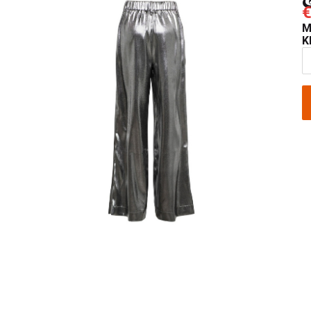
€
M
K