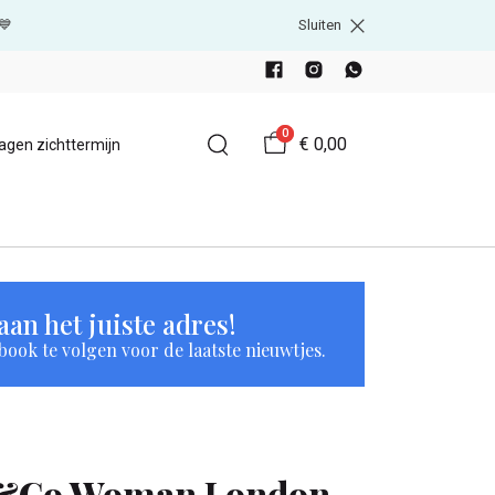
💙
Sluiten
0
€ 0,00
agen zichttermijn
an het juiste adres!
book te volgen voor de laatste nieuwtjes.
&Co Woman London