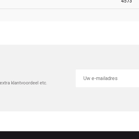
4573
E-
mailadres
xtra klantvoordeel etc.