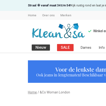
Straal 🌞 vanaf maat 34 t/m 54!
Kijk rustig rond en laat j
Home
Over ons
Merken
Winkel 
Nieuw
SALE
Dames
Info
&Co
Woman
Voor de leukste dam
Ook jeans in lengtematen! Beschikbaar vi
London
-
Home
&Co Woman London
Klean