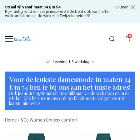
Straal 🌞 vanaf maat 34 t/m 54!
Sluiten
Kijk rustig rond en laat je inspireren! Je bent ook van harte
welkom bij ons in de winkel in Twijzelerheide 💙
0
Levering 1-3 werkdagen
&Co
Voor de leukste damesmode in maten 34
Woman
t/m 54 ben je bij ons aan het juiste adres!
Ook jeans in lengtematen! Beschikbaar via de webshop en in de
Chrissy
winkel. Klik hier ⬆️ om ons ook op facebook te volgen voor de
laatste nieuwtjes.
comfort
Home
&Co Woman Chrissy comfort
-