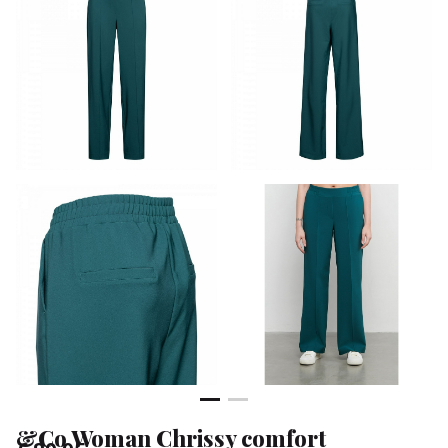
Klean
&
Sa
&Co Woman Chrissy comfort